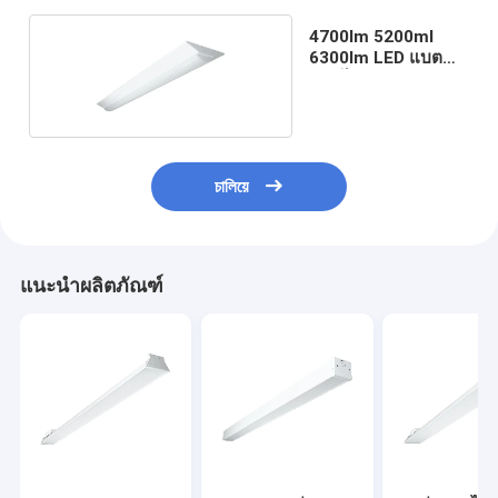
4700lm 5200ml
6300lm LED แบต
เทน ไฟฟิต
চালিয়ে
แนะนำผลิตภัณฑ์
บ้าน
ผลิตภัณฑ์
วิดีโอ